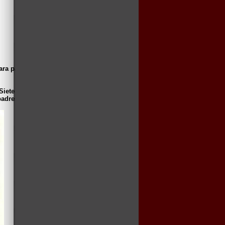
epara para una nueva mudanza, Patty se
Siete mujeres para los Mac Gregor" (1967),
adres no la dejaron.