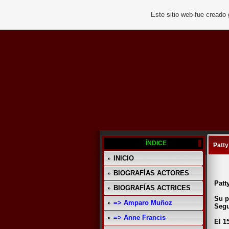
Este sitio web fue creado
ÍNDICE
Patt
INICIO
BIOGRAFÍAS ACTORES
Patt
BIOGRAFÍAS ACTRICES
Su p
=> Amparo Muñoz
Segu
=> Anne Francis
El 1