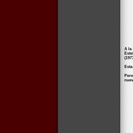
A la
Este
(197
Esta
Pero
nuev