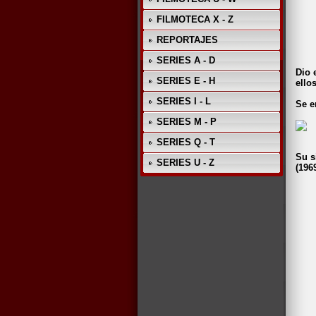
FILMOTECA X - Z
REPORTAJES
SERIES A - D
Dio 
SERIES E - H
ello
SERIES I - L
Se e
SERIES M - P
SERIES Q - T
Su s
SERIES U - Z
(196