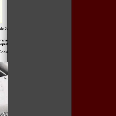
 de José Luis Merino, “Lucky el intrépido”
rañena, donde interpretaba a una turista
erpretado por Manuel de Blas.
Chakiris, “Sharon vestida de rojo” (1968),