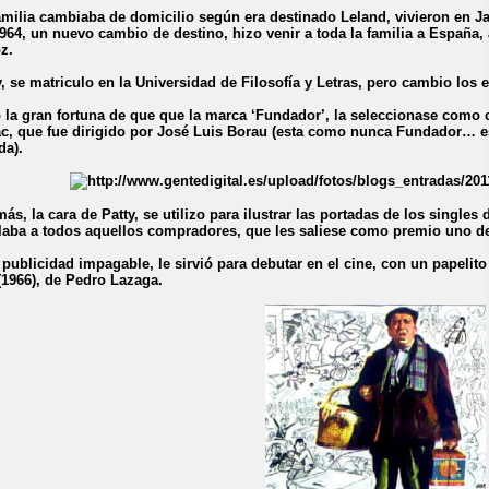
amilia cambiaba de domicilio según era destinado Leland, vivieron en Ja
964, un nuevo cambio de destino, hizo venir a toda la familia a España,
z.
y, se matriculo en la Universidad de Filosofía y Letras, pero cambio los 
 la gran fortuna de que que la marca ‘Fundador’, la seleccionase como c
c, que fue dirigido por José Luis Borau (esta como nunca Fundador… es
da).
ás, la cara de Patty, se utilizo para ilustrar las portadas de los singl
laba a todos aquellos compradores, que les saliese como premio uno de
 publicidad impagable, le sirvió para debutar en el cine, con un papelit
(1966), de Pedro Lazaga.