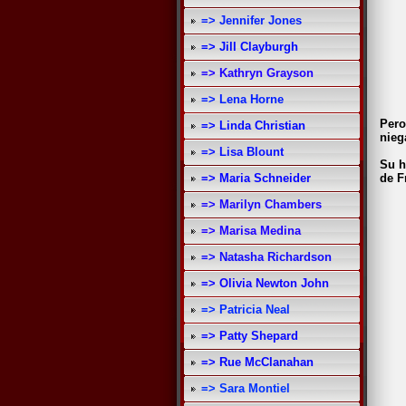
=> Jennifer Jones
=> Jill Clayburgh
=> Kathryn Grayson
=> Lena Horne
Pero
=> Linda Christian
nieg
=> Lisa Blount
Su h
=> Maria Schneider
de F
=> Marilyn Chambers
=> Marisa Medina
=> Natasha Richardson
=> Olivia Newton John
=> Patricia Neal
=> Patty Shepard
=> Rue McClanahan
=> Sara Montiel