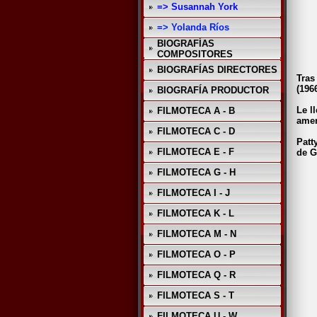
=> Susannah York
=> Yolanda Ríos
BIOGRAFÍAS
COMPOSITORES
BIOGRAFÍAS DIRECTORES
Tras
(196
BIOGRAFÍA PRODUCTOR
Le l
FILMOTECA A - B
amer
FILMOTECA C - D
Patt
FILMOTECA E - F
de G
FILMOTECA G - H
FILMOTECA I - J
FILMOTECA K - L
FILMOTECA M - N
FILMOTECA O - P
FILMOTECA Q - R
FILMOTECA S - T
FILMOTECA U - W