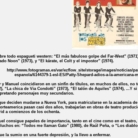
bre todo espagueti western: “El más fabuloso golpe del Far-West” (1971
ado Noon” (1973), y “El kárate, el Colt y el impostor” (1974).
y y Manuel coincidieron en un sinfín de títulos, en muchos de ellos, no
2), “La chica de Via Condotti” (1973), “El talón de Aquiles” (1974), ...Y 
rpretando personajes muy secundarios.
que deciden mudarse a Nueva York, para matricularse en la academia de
orteamerica pasan casi dos años, trabajarían en obras de teatro produci
id a comienzos de los ochenta.
el consigue papeles de importancia, tanto en el cine como en el teatro, 
luchos en: “Todos me llaman Gato” (1980), de Raúl Peña, o “Los diablo
ue la sumio en una fuerte depresión, y la llevo a enfermar.