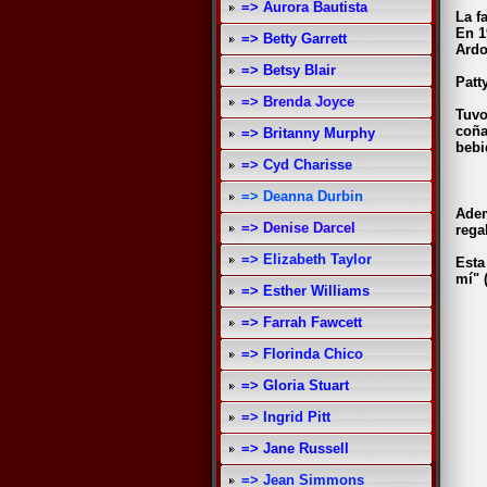
=> Aurora Bautista
La f
En 1
=> Betty Garrett
Ardo
=> Betsy Blair
Patt
=> Brenda Joyce
Tuvo
coña
=> Britanny Murphy
bebi
=> Cyd Charisse
=> Deanna Durbin
Adem
=> Denise Darcel
rega
=> Elizabeth Taylor
Esta
mí" 
=> Esther Williams
=> Farrah Fawcett
=> Florinda Chico
=> Gloria Stuart
=> Ingrid Pitt
=> Jane Russell
=> Jean Simmons