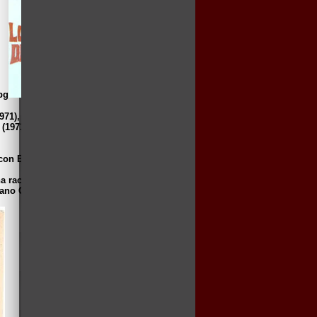
1971), 'Sumario sangriento de la pequeña
 (1973), “El asesino está entre los trece”
con Barbara Steele.
ena racha de films comicos: “Después de los
iano Ozores.