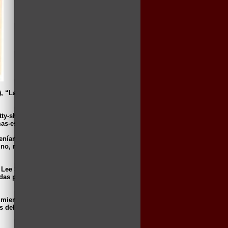
), “Las petroleras” (1971), “Un hombre
 tenían escenas conjuntas: “Timanfaya”
si no, nos enfadamos (1974), pero seguian
 Lee Strasberg.
das por la propia escuela, y vuelven a
mientras que a Patty solo le ofrecen
s del mar” (1982), de Juan Piquer Simón.