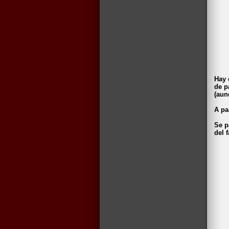
Hay 
de p
(aun
A pa
Se p
del 