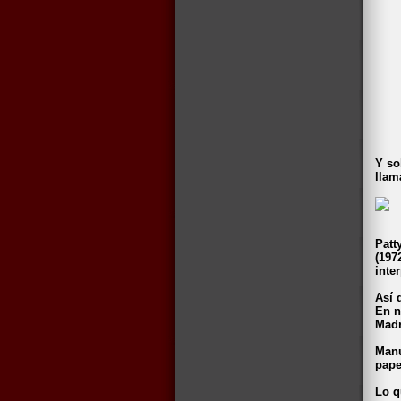
Y so
llam
Patt
(197
inte
Así 
En n
Madr
Manu
pape
Lo q