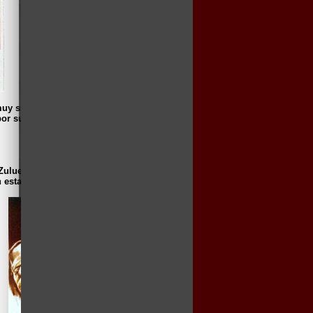
y similares, de extranjera que vive, o esta
r su físico, por su fuerte acento yanqui
n Zulueta, antes de convertirse en una musa
en estaba su esposo.