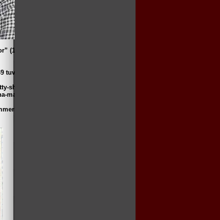
r” (1968), films romanticos, el primero de
9 tuvieron un hijo, David.
ummers, ¿Por qué te engaña tu marido?