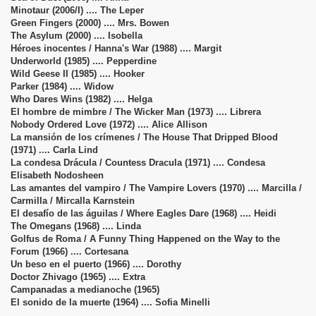
Minotaur (2006/I) .... The Leper
Green Fingers (2000) .... Mrs. Bowen
The Asylum (2000) .... Isobella
Héroes inocentes / Hanna's War (1988) .... Margit
Underworld (1985) .... Pepperdine
Wild Geese II (1985) .... Hooker
Parker (1984) .... Widow
Who Dares Wins (1982) .... Helga
El hombre de mimbre / The Wicker Man (1973) .... Librera
Nobody Ordered Love (1972) .... Alice Allison
La mansión de los crímenes / The House That Dripped Blood
(1971) .... Carla Lind
La condesa Drácula / Countess Dracula (1971) .... Condesa
Elisabeth Nodosheen
Las amantes del vampiro / The Vampire Lovers (1970) .... Marcilla /
Carmilla / Mircalla Karnstein
El desafío de las águilas / Where Eagles Dare (1968) .... Heidi
The Omegans (1968) .... Linda
Golfus de Roma / A Funny Thing Happened on the Way to the
Forum (1966) .... Cortesana
Un beso en el puerto (1966) .... Dorothy
Doctor Zhivago (1965) .... Extra
Campanadas a medianoche (1965)
El sonido de la muerte (1964) .... Sofia Minelli