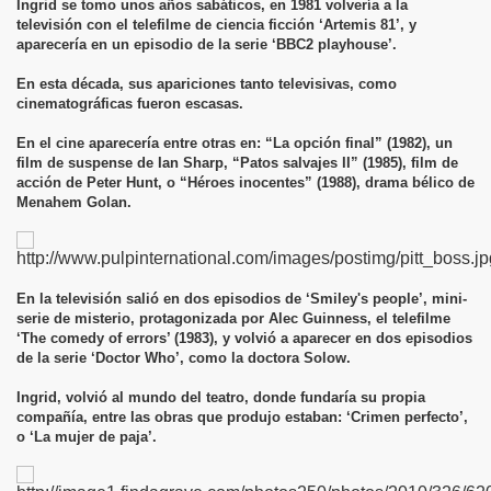
Ingrid se tomo unos años sabáticos, en 1981 volvería a la
televisión con el telefilme de ciencia ficción ‘Artemis 81’, y
aparecería en un episodio de la serie ‘BBC2 playhouse’.
En esta década, sus apariciones tanto televisivas, como
cinematográficas fueron escasas.
En el cine aparecería entre otras en: “La opción final” (1982), un
film de suspense de Ian Sharp, “Patos salvajes II” (1985), film de
acción de Peter Hunt, o “Héroes inocentes” (1988), drama bélico de
Menahem Golan.
En la televisión salió en dos episodios de ‘Smiley's people’, mini-
serie de misterio, protagonizada por Alec Guinness, el telefilme
‘The comedy of errors’ (1983), y volvió a aparecer en dos episodios
de la serie ‘Doctor Who’, como la doctora Solow.
Ingrid, volvió al mundo del teatro, donde fundaría su propia
compañía, entre las obras que produjo estaban: ‘Crimen perfecto’,
o ‘La mujer de paja’.