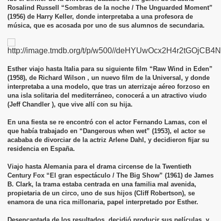
Rosalind Russell “Sombras de la noche / The Unguarded Moment”
(1956) de Harry Keller, donde interpretaba a una profesora de
música, que es acosada por uno de sus alumnos de secundaria.
Esther viajo hasta Italia para su siguiente film “Raw Wind in Eden”
(1958), de Richard Wilson , un nuevo film de la Universal, y donde
interpretaba a una modelo, que tras un aterrizaje aéreo forzoso en
una isla solitaria del mediterráneo, conocerá a un atractivo viudo
(Jeff Chandler ), que vive allí con su hija.
En una fiesta se re encontró con el actor Fernando Lamas, con el
que había trabajado en “Dangerous when wet” (1953), el actor se
acababa de divorciar de la actriz Arlene Dahl, y decidieron fijar su
residencia en España.
Viajo hasta Alemania para el drama circense de la Twentieth
Century Fox “El gran espectáculo / The Big Show” (1961) de James
B. Clark, la trama estaba centrada en una familia mal avenida,
propietaria de un circo, uno de sus hijos (Cliff Robertson), se
enamora de una rica millonaria, papel interpretado por Esther.
Desencantada de los resultados, decidió producir sus películas, y