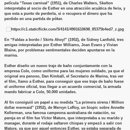
película “Texas carnival” (1951), de Charles Walters, Skelton
interpretaba al socio de Esther en una atracción acuática de feria, y
que esta a punto de perderla, si o recupera el dinero que ha
perdido en una partida de póker.
En “Faldas a bordo / Skirts Ahoy!” (1952), de Sidney Lanfield, tres
amigas interpretadas por Esther Williams, Joan Evans y Vivian
Blaine, por problemas sentimentales deciden apuntarse en la
marina.
Esther diseño un nuevo traje de baño conjuntamente con la
empresa Cole, como uniforme para las mujeres soldado, ya que el
original era penoso, Dan Kimball, el Secretario de Marina, tras ver
el film, llamo a Esther, para conseguir que ese traje de baño fuese
el uniforme oficial, tras llegar a un acuerdo comercial, la armada
mando fabricar a Cole, 50.000 unidades.
Al fin consiguió un papel a su medida “La primera sirena / Million
dollar mermaid” (1952), de Mervyn LeRoy, un biopic sobre Annette
Kellerman, una famosa campeona australiana de natación, su
pareja en el film fue Víctor Mature, que interpretaba a su marido y
manager, durante el rodaje saltaron chispas y empezó a salir con
Mature, ya que por aquel entonces Esther, ya estaba separada de