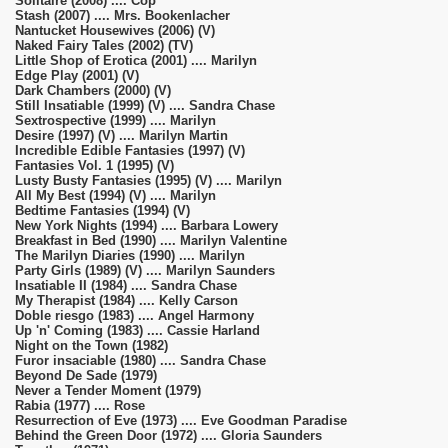
Solitaire (2008) .... Cop
Stash (2007) .... Mrs. Bookenlacher
Nantucket Housewives (2006) (V)
Naked Fairy Tales (2002) (TV)
Little Shop of Erotica (2001) .... Marilyn
Edge Play (2001) (V)
Dark Chambers (2000) (V)
Still Insatiable (1999) (V) .... Sandra Chase
Sextrospective (1999) .... Marilyn
Desire (1997) (V) .... Marilyn Martin
Incredible Edible Fantasies (1997) (V)
Fantasies Vol. 1 (1995) (V)
Lusty Busty Fantasies (1995) (V) .... Marilyn
All My Best (1994) (V) .... Marilyn
Bedtime Fantasies (1994) (V)
New York Nights (1994) .... Barbara Lowery
Breakfast in Bed (1990) .... Marilyn Valentine
The Marilyn Diaries (1990) .... Marilyn
Party Girls (1989) (V) .... Marilyn Saunders
Insatiable II (1984) .... Sandra Chase
My Therapist (1984) .... Kelly Carson
Doble riesgo (1983) .... Angel Harmony
Up 'n' Coming (1983) .... Cassie Harland
Night on the Town (1982)
Furor insaciable (1980) .... Sandra Chase
Beyond De Sade (1979)
Never a Tender Moment (1979)
Rabia (1977) .... Rose
Resurrection of Eve (1973) .... Eve Goodman Paradise
Behind the Green Door (1972) .... Gloria Saunders