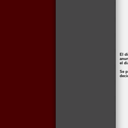
El d
anun
el d
Se p
deci