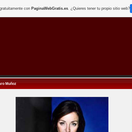
 gratuitamente con
PaginaWebGratis.es
. ¿Quieres tener tu propio sitio web?
ro Muñoz