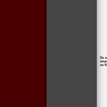
De s
empe
su f