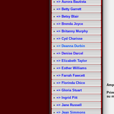
=> Aurora Bautista
=> Betty Garrett
=> Betsy Blair
=> Brenda Joyce
=> Britanny Murphy
=> Cyd Charisse
=> Deanna Durbin
=> Denise Darcel
=> Elizabeth Taylor
=> Esther Williams
=> Farrah Fawcett
=> Florinda Chico
Ampa
=> Gloria Stuart
Prim
su m
=> Ingrid Pitt
=> Jane Russell
=> Jean Simmons