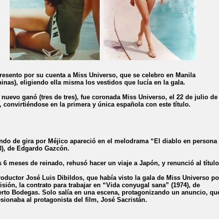
resento por su cuenta a Miss Universo, que se celebro en Manila
ipinas), eligiendo ella misma los vestidos que lucía en la gala.
 nuevo ganó (tres de tres), fue coronada Miss Universo, el 22 de julio de
, convirtiéndose en la primera y única española con este título.
ndo de gira por Méjico apareció en el melodrama “El diablo en persona
3), de Edgardo Gazcón.
s 6 meses de reinado, rehusó hacer un viaje a Japón, y renunció al título
roductor José Luis Dibildos, que había visto la gala de Miss Universo po
visión, la contrato para trabajar en “Vida conyugal sana” (1974), de
rto Bodegas. Solo salía en una escena, protagonizando un anuncio, qu
sionaba al protagonista del film, José Sacristán.