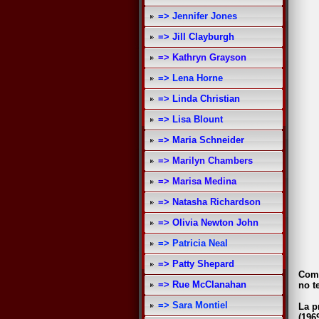
=> Jennifer Jones
=> Jill Clayburgh
=> Kathryn Grayson
=> Lena Horne
=> Linda Christian
=> Lisa Blount
=> Maria Schneider
=> Marilyn Chambers
=> Marisa Medina
=> Natasha Richardson
=> Olivia Newton John
=> Patricia Neal
=> Patty Shepard
Como
=> Rue McClanahan
no t
=> Sara Montiel
La p
(196