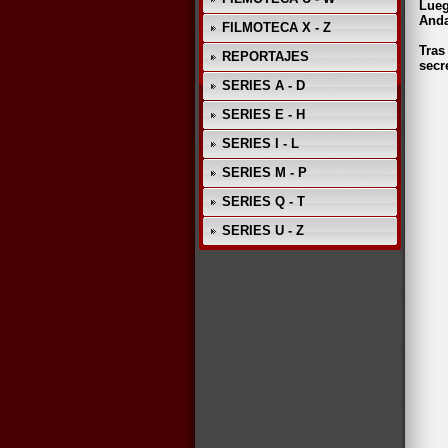
Lueg
Anda
FILMOTECA X - Z
Tras
REPORTAJES
secr
SERIES A - D
SERIES E - H
SERIES I - L
SERIES M - P
SERIES Q - T
SERIES U - Z