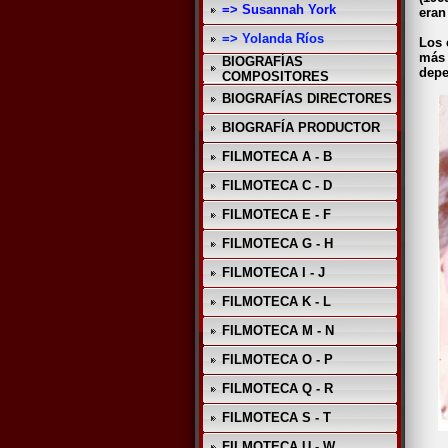
=> Susannah York
eran
=> Yolanda Ríos
Los 
más 
BIOGRAFÍAS
depe
COMPOSITORES
BIOGRAFÍAS DIRECTORES
BIOGRAFÍA PRODUCTOR
FILMOTECA A - B
FILMOTECA C - D
FILMOTECA E - F
FILMOTECA G - H
FILMOTECA I - J
FILMOTECA K - L
FILMOTECA M - N
FILMOTECA O - P
FILMOTECA Q - R
FILMOTECA S - T
FILMOTECA U - W