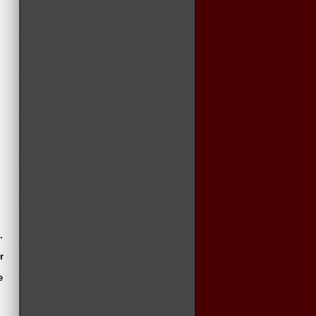
.
r
e