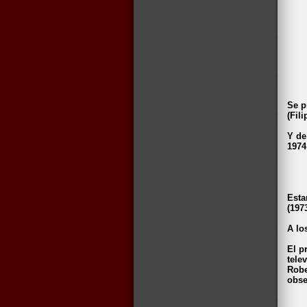
Se p
(Fil
Y de
1974
Esta
(197
A lo
El p
tele
Robe
obse