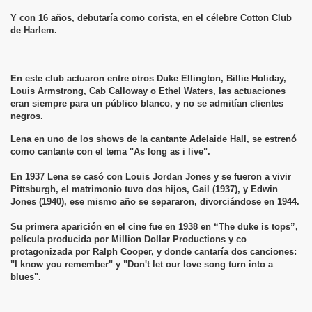
Y con 16 años, debutaría como corista, en el célebre Cotton Club
de Harlem.
En este club actuaron entre otros Duke Ellington, Billie Holiday,
Louis Armstrong, Cab Calloway o Ethel Waters, las actuaciones
eran siempre para un público blanco, y no se admitían clientes
negros.
Lena en uno de los shows de la cantante Adelaide Hall, se estrenó
como cantante con el tema "As long as i live".
En 1937 Lena se casó con Louis Jordan Jones y se fueron a vivir
Pittsburgh, el matrimonio tuvo dos hijos, Gail (1937), y Edwin
Jones (1940), ese mismo año se separaron, divorciándose en 1944.
Su primera aparición en el cine fue en 1938 en “The duke is tops”,
película producida por Million Dollar Productions y co
protagonizada por Ralph Cooper, y donde cantaría dos canciones:
"I know you remember" y "Don't let our love song turn into a
blues".