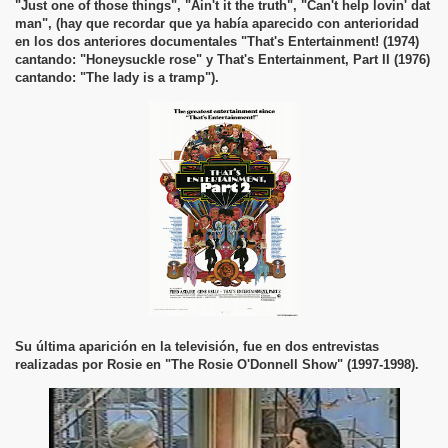
"Just one of those things", "Ain't it the truth", "Can't help lovin' dat
man", (hay que recordar que ya había aparecido con anterioridad
en los dos anteriores documentales "That's Entertainment! (1974)
cantando: "Honeysuckle rose" y That's Entertainment, Part II (1976)
cantando: "The lady is a tramp").
Su última aparición en la televisión, fue en dos entrevistas
realizadas por Rosie en "The Rosie O'Donnell Show" (1997-1998).