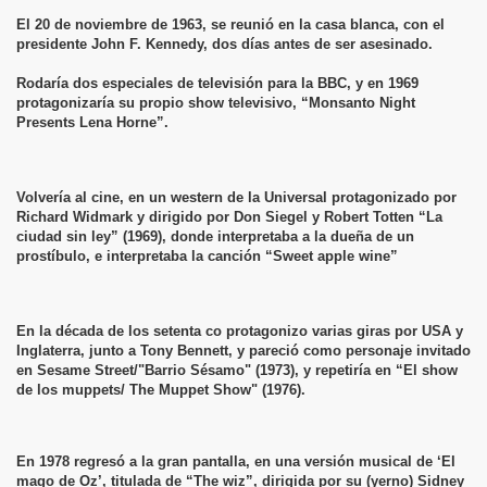
El 20 de noviembre de 1963, se reunió en la casa blanca, con el
presidente John F. Kennedy, dos días antes de ser asesinado.
Rodaría dos especiales de televisión para la BBC, y en 1969
protagonizaría su propio show televisivo, “Monsanto Night
Presents Lena Horne”.
Volvería al cine, en un western de la Universal protagonizado por
Richard Widmark y dirigido por Don Siegel y Robert Totten “La
ciudad sin ley” (1969), donde interpretaba a la dueña de un
prostíbulo, e interpretaba la canción “Sweet apple wine”
En la década de los setenta co protagonizo varias giras por USA y
Inglaterra, junto a Tony Bennett, y pareció como personaje invitado
en Sesame Street/"Barrio Sésamo" (1973), y repetiría en “El show
de los muppets/ The Muppet Show" (1976).
En 1978 regresó a la gran pantalla, en una versión musical de ‘El
mago de Oz’, titulada de “The wiz”, dirigida por su (yerno) Sidney