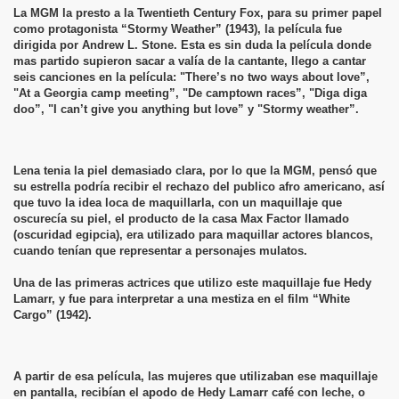
La MGM la presto a la Twentieth Century Fox, para su primer papel
como protagonista “Stormy Weather” (1943), la película fue
dirigida por Andrew L. Stone. Esta es sin duda la película donde
mas partido supieron sacar a valía de la cantante, llego a cantar
seis canciones en la película: "There’s no two ways about love”,
"At a Georgia camp meeting”, "De camptown races”, "Diga diga
doo”, "I can’t give you anything but love” y "Stormy weather”.
Lena tenia la piel demasiado clara, por lo que la MGM, pensó que
su estrella podría recibir el rechazo del publico afro americano, así
que tuvo la idea loca de maquillarla, con un maquillaje que
oscurecía su piel, el producto de la casa Max Factor llamado
(oscuridad egipcia), era utilizado para maquillar actores blancos,
cuando tenían que representar a personajes mulatos.
Una de las primeras actrices que utilizo este maquillaje fue Hedy
Lamarr, y fue para interpretar a una mestiza en el film “White
Cargo” (1942).
A partir de esa película, las mujeres que utilizaban ese maquillaje
en pantalla, recibían el apodo de Hedy Lamarr café con leche, o