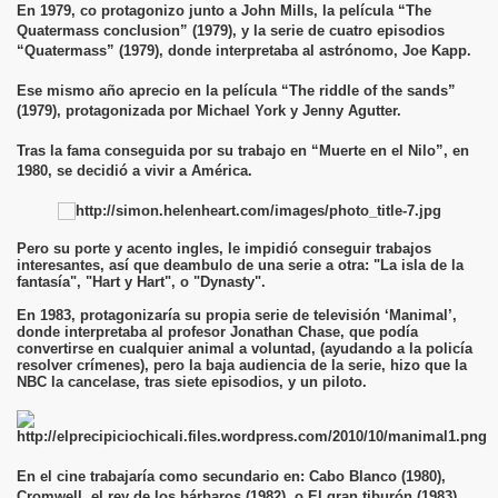
En 1979, co protagonizo junto a John Mills, la película “The
Quatermass conclusion” (1979), y la serie de cuatro episodios
“Quatermass” (1979), donde interpretaba al astrónomo, Joe Kapp.
Ese mismo año aprecio en la película “The riddle of the sands”
(1979), protagonizada por Michael York y Jenny Agutter.
Tras la fama conseguida por su trabajo en “Muerte en el Nilo”, en
1980, se decidió a vivir a América.
Pero su porte y acento ingles, le impidió conseguir trabajos
interesantes, así que deambulo de una serie a otra: "La isla de la
fantasía", "Hart y Hart", o "Dynasty".
En 1983, protagonizaría su propia serie de televisión ‘Manimal’,
donde interpretaba al profesor Jonathan Chase, que podía
convertirse en cualquier animal a voluntad, (ayudando a la policía
resolver crímenes), pero la baja audiencia de la serie, hizo que la
NBC la cancelase, tras siete episodios, y un piloto.
En el cine trabajaría como secundario en: Cabo Blanco (1980),
Cromwell, el rey de los bárbaros (1982), o El gran tiburón (1983),