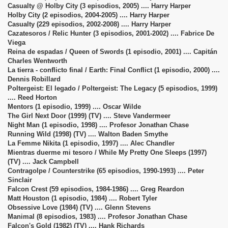
Casualty @ Holby City (3 episodios, 2005) .... Harry Harper
Holby City (2 episodios, 2004-2005) .... Harry Harper
Casualty (229 episodios, 2002-2008) .... Harry Harper
Cazatesoros / Relic Hunter (3 episodios, 2001-2002) .... Fabrice De
Viega
Reina de espadas / Queen of Swords (1 episodio, 2001) .... Capitán
Charles Wentworth
La tierra - conflicto final / Earth: Final Conflict (1 episodio, 2000) ....
Dennis Robillard
Poltergeist: El legado / Poltergeist: The Legacy (5 episodios, 1999)
.... Reed Horton
Mentors (1 episodio, 1999) .... Oscar Wilde
The Girl Next Door (1999) (TV) .... Steve Vandermeer
Night Man (1 episodio, 1998) .... Profesor Jonathan Chase
Running Wild (1998) (TV) .... Walton Baden Smythe
La Femme Nikita (1 episodio, 1997) .... Alec Chandler
Mientras duerme mi tesoro / While My Pretty One Sleeps (1997)
(TV) .... Jack Campbell
Contragolpe / Counterstrike (65 episodios, 1990-1993) .... Peter
Sinclair
Falcon Crest (59 episodios, 1984-1986) .... Greg Reardon
Matt Houston (1 episodio, 1984) .... Robert Tyler
Obsessive Love (1984) (TV) .... Glenn Stevens
Manimal (8 episodios, 1983) .... Profesor Jonathan Chase
Falcon's Gold (1982) (TV) .... Hank Richards