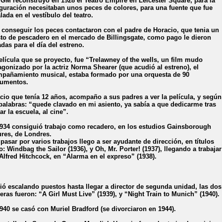
GM reconstruyó en 1928 el Teatro Empire en Leicester Square, para la
guración necesitaban unos peces de colores, para una fuente que fue
alada en el vestíbulo del teatro.
 conseguir los peces contactaron con el padre de Horacio, que tenia un
to de pescadero en el mercado de Billingsgate, como pago le dieron
adas para el día del estreno.
elícula que se proyecto, fue “Trelawney of the wells, un film mudo
agonizado por la actriz Norma Shearer (que acudió al estreno), el
pañamiento musical, estaba formado por una orquesta de 90
rumentos.
cio que tenía 12 años, acompaño a sus padres a ver la película, y según
palabras: “quede clavado en mi asiento, ya sabía a que dedicarme tras
ar la escuela, al cine”.
934 consiguió trabajo como recadero, en los estudios Gainsborough
ures, de Londres.
 pasar por varios trabajos llego a ser ayudante de dirección, en títulos
: Windbag the Sailor (1936), y Oh, Mr. Porter! (1937), llegando a trabajar
Alfred Hitchcock, en “Alarma en el expreso” (1938).
ió escalando puestos hasta llegar a director de segunda unidad, las dos
eras fueron: “A Girl Must Live” (1939), y “Night Train to Munich” (1940).
940 se casó con Muriel Bradford (se divorciaron en 1944).