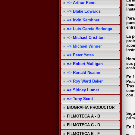
La M
=> Arthur Penn
inau
inst
=> Blake Edwards
Para
=> Irvin Kershner
pues
entr
=> Luis Garcia Berlanga
La p
=> Michael Crichton
prot
acom
=> Michael Winner
inst
=> Peter Yates
Hora
sus 
=> Robert Mulligan
acab
=> Ronald Neame
En 1
=> Roy Ward Baker
Pict
Tras
=> Sidney Lumet
como
con 
=> Tony Scott
BIOGRAFÍA PRODUCTOR
Sigu
FILMOTECA A - B
prim
FILMOTECA C - D
En 1
FILMOTECA E - F