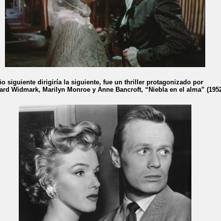
ño siguiente dirigiría la siguiente, fue un thriller protagonizado por
ard Widmark, Marilyn Monroe y Anne Bancroft, “Niebla en el alma” (1952