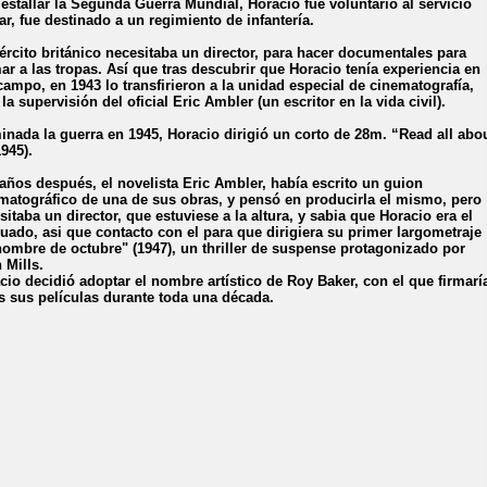
 estallar la Segunda Guerra Mundial, Horacio fue voluntario al servicio
tar, fue destinado a un regimiento de infantería.
jército británico necesitaba un director, para hacer documentales para
ar a las tropas. Así que tras descubrir que Horacio tenía experiencia en
campo, en 1943 lo transfirieron a la unidad especial de cinematografía,
 la supervisión del oficial Eric Ambler (un escritor en la vida civil).
inada la guerra en 1945, Horacio dirigió un corto de 28m. “Read all abo
1945).
años después, el novelista Eric Ambler, había escrito un guion
matográfico de una de sus obras, y pensó en producirla el mismo, pero
sitaba un director, que estuviese a la altura, y sabia que Horacio era el
uado, asi que contacto con el para que dirigiera su primer largometraje
hombre de octubre" (1947), un thriller de suspense protagonizado por
 Mills.
cio decidió adoptar el nombre artístico de Roy Baker, con el que firmarí
s sus películas durante toda una década.