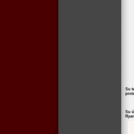
Su t
prot
Su ú
Ryan