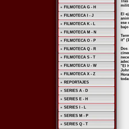
Tras
mili
FILMOTECA G - H
El e
FILMOTECA I - J
anim
ese 
FILMOTECA K - L
bajo
FILMOTECA M - N
Term
it” (
FILMOTECA O - P
Dos 
FILMOTECA Q - R
cine
FILMOTECA S - T
nece
adec
FILMOTECA U - W
"El 
John
FILMOTECA X - Z
Hora
toda
REPORTAJES
SERIES A - D
SERIES E - H
SERIES I - L
SERIES M - P
SERIES Q - T