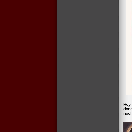
Roy 
dond
noch