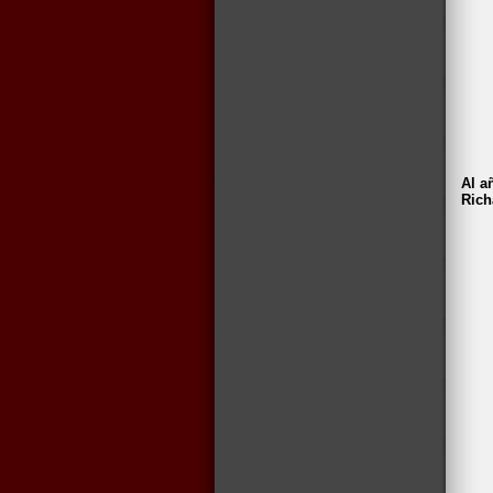
Al a
Rich