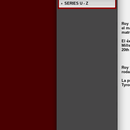
SERIES U - Z
Roy 
el m
matr
El é
Mill
20th
Roy 
roda
La p
Tyro