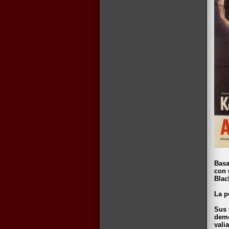
Basa
con 
Blac
La p
Sus 
demo
valia