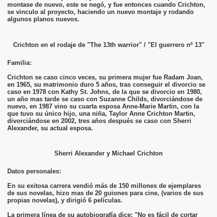
montase de nuevo, este se negó, y fue entonces cuando Crichton,
se vinculo al proyecto, haciendo un nuevo montaje y rodando
algunos planos nuevos.
Crichton en el rodaje de "The 13th warrior" / "El guerrero nº 13"
Familia:
Crichton se caso cinco veces, su primera mujer fue Radam Joan,
en 1965, su matrimonio duro 5 años, tras conseguir el divorcio se
caso en 1978 con Kathy St. Johns, de la que se divorcio en 1980,
un año mas tarde se caso con Suzanne Childs, divorciándose de
nuevo, en 1987 vino su cuarta esposa Anne-Marie Martin, con la
que tuvo su único hijo, una niña, Taylor Anne Crichton Martin,
divorciándose en 2002, tres años después se caso con Sherri
Alexander, su actual esposa.
Sherri Alexander y Michael Crichton
Datos personales:
En su exitosa carrera vendió más de 150 millones de ejemplares
de sus novelas, hizo mas de 20 guiones para cine, (varios de sus
propias novelas), y dirigió 6 películas.
La primera línea de su autobiografía dice: "No es fácil de cortar