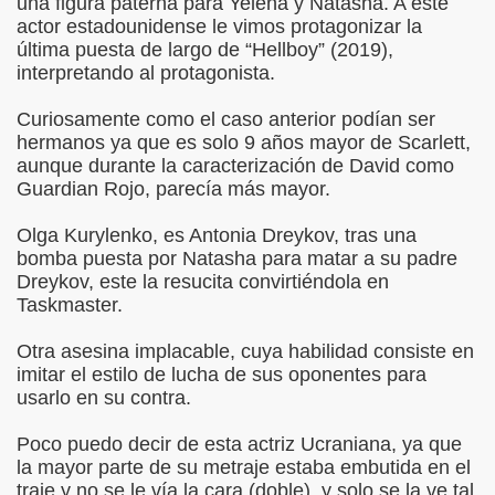
una figura paterna para Yelena y Natasha. A este
actor estadounidense le vimos protagonizar la
última puesta de largo de “Hellboy” (2019),
interpretando al protagonista.
Curiosamente como el caso anterior podían ser
hermanos ya que es solo 9 años mayor de Scarlett,
aunque durante la caracterización de David como
Guardian Rojo, parecía más mayor.
Olga Kurylenko, es Antonia Dreykov, tras una
bomba puesta por Natasha para matar a su padre
Dreykov, este la resucita convirtiéndola en
Taskmaster.
Otra asesina implacable, cuya habilidad consiste en
imitar el estilo de lucha de sus oponentes para
usarlo en su contra.
Poco puedo decir de esta actriz Ucraniana, ya que
la mayor parte de su metraje estaba embutida en el
traje y no se le vía la cara (doble), y solo se la ve tal