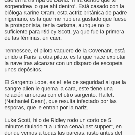
cae en la trampa de David: ‘mira dentro que te
sorpendrea lo que ahí dentro’. Está casado con la
bióloga Karine Oram, esta actriz británica de padre
nigeriano, es la que me hubiera gustado que fuese
la protagonista, tenia carisma, aunque no lo
suficiente para Ridley Scott, ya que fue la primera
de las féminas, en caer.
Tennessee, el piloto vaquero de la Covenant, está
unido a Faris la otra piloto, es la que hace explotar
la nave tras alcanzar con un disparo de escopeta
unos depósitos.
El Sargento Lope, es el jefe de seguridad al que la
sangre alien le quema la cara, este tiene una
relación amorosa con el otro sargento, Hallett
(Nathaniel Dean), que resulta infectado por las
esporas, que le entran por la nariz.
Luke Scott, hijo de Ridley rodo un corto de 5
minutos titulado “La ultima cena/Last supper”, en
donde vemos a todas las parejas, justo antes del