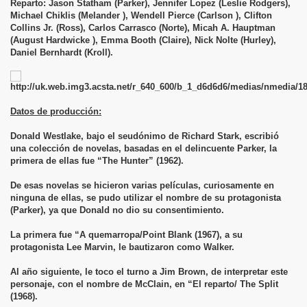
Reparto: Jason Statham (Parker), Jennifer Lopez (Leslie Rodgers),
Michael Chiklis (Melander ), Wendell Pierce (Carlson ), Clifton
Collins Jr. (Ross), Carlos Carrasco (Norte), Micah A. Hauptman
(August Hardwicke ), Emma Booth (Claire), Nick Nolte (Hurley),
Daniel Bernhardt (Kroll).
Datos de producción:
Donald Westlake, bajo el seudónimo de Richard Stark, escribió
una colección de novelas, basadas en el delincuente Parker, la
primera de ellas fue “The Hunter” (1962).
De esas novelas se hicieron varias películas, curiosamente en
ninguna de ellas, se pudo utilizar el nombre de su protagonista
(Parker), ya que Donald no dio su consentimiento.
La primera fue “A quemarropa/Point Blank (1967), a su
protagonista Lee Marvin, le bautizaron como Walker.
Al año siguiente, le toco el turno a Jim Brown, de interpretar este
personaje, con el nombre de McClain, en “El reparto/ The Split
(1968).