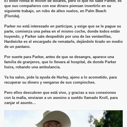
El botín ronda el millón de dólares, pero lo que no sabe Parker, es
que sus compañeros con ese dinero piensan invertirlo en su
siguiente trabajo, un robo de altos vuelos, en Palm Beach
(Florida).
Parker no está interesado en participar, y exige que se le pague su
parte, comienza una pelea en el mismo coche, donde todos están
huyendo, y Parker sale despedido por una de las ventanillas,
Hardwicke es el encargado de rematarle, dejándole tirado en medio
de un pantano.
Por suerte para Parker, antes de que se desangre, aparece una
familia de granjeros, que lo llevara al hospital, de donde Parker
huira, robando una ambulancia.
Ya ha salvo, pide la ayuda de Hurley, ajeno a lo acometido, para
recuperar su dinero y vengarse de sus compinches.
Pero ellos descubren que está vivo, y gracias a sus conexiones
con la mafia, enviaran a un asesino a sueldo llamado Kroll, para
zanjar el asunto…
misteriosas
a de Salazar