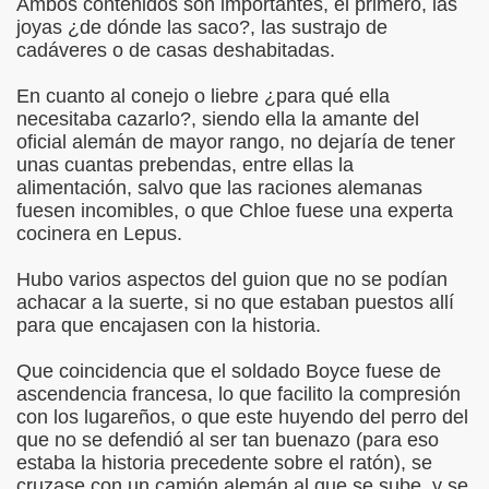
Ambos contenidos son importantes, el primero, las
joyas ¿de dónde las saco?, las sustrajo de
cadáveres o de casas deshabitadas.
En cuanto al conejo o liebre ¿para qué ella
necesitaba cazarlo?, siendo ella la amante del
oficial alemán de mayor rango, no dejaría de tener
unas cuantas prebendas, entre ellas la
alimentación, salvo que las raciones alemanas
fuesen incomibles, o que Chloe fuese una experta
cocinera en Lepus.
Hubo varios aspectos del guion que no se podían
achacar a la suerte, si no que estaban puestos allí
para que encajasen con la historia.
Que coincidencia que el soldado Boyce fuese de
ascendencia francesa, lo que facilito la compresión
con los lugareños, o que este huyendo del perro del
que no se defendió al ser tan buenazo (para eso
estaba la historia precedente sobre el ratón), se
cruzase con un camión alemán al que se sube, y se