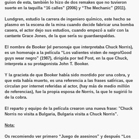
guion de esta, también lo hizo de dos remakes que no tuvieron
suerte en la taquilla “16 calles” (2006) y “The Mechanic” (2011).
Lundgren, estudio la carrera de ingeniero químico, este hecho se
plasmo en la escena de la mina cuando decide fabricar una bomba
casera, el actor dejo sus estudios, cuando empezó a salir con la
cantante Grace Jones, de la que sería su guardaespaldas.
El nombre de Booker (el personaje que interpretaba Chuck Norris),
es un homenaje a la película “Los valientes visten de negro/Good
guys wear negro” (1987), dirigida por ted Post, en la que Chuck,
interpreta a su protagonista John T. Booker.
Y la gracieta de que Booker había sido mordido por una cobra, y
que esta había muerto, es una referencia a las frases satíricas, que
circulan por internet referidas al actor, (hay más de medio millón
de referencias), fue la propia esposa de Norris, la que le sugirió lo
de la cobra.
El reparto y equipo de la película crearon una nueva frase: "Chuck
Norris no visita a Bulgaria, Bulgaria visita a Chuck Norris”.
Nota:
Os recomiendo ver
primero “Juego de asesinos” y después “Los