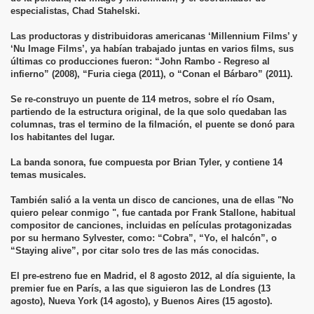
especialistas, Chad Stahelski.
Las productoras y distribuidoras americanas ‘Millennium Films’ y
‘Nu Image Films’, ya habían trabajado juntas en varios films, sus
últimas co producciones fueron: “John Rambo - Regreso al
infierno” (2008), “Furia ciega (2011), o “Conan el Bárbaro” (2011).
Se re-construyo un puente de 114 metros, sobre el río Osam,
partiendo de la estructura original, de la que solo quedaban las
columnas, tras el termino de la filmación, el puente se donó para
los habitantes del lugar.
La banda sonora, fue compuesta por Brian Tyler, y contiene 14
temas musicales.
También salió a la venta un disco de canciones, una de ellas "No
quiero pelear conmigo ", fue cantada por Frank Stallone, habitual
compositor de canciones, incluidas en películas protagonizadas
por su hermano Sylvester, como: “Cobra”, “Yo, el halcón”, o
“Staying alive”, por citar solo tres de las más conocidas.
El pre-estreno fue en Madrid, el 8 agosto 2012, al día siguiente, la
premier fue en París, a las que siguieron las de Londres (13
agosto), Nueva York (14 agosto), y Buenos Aires (15 agosto).