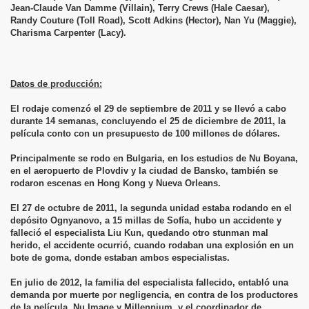
Jean-Claude Van Damme (Villain), Terry Crews (Hale Caesar),
Randy Couture (Toll Road), Scott Adkins (Hector), Nan Yu (Maggie),
Charisma Carpenter (Lacy).
Datos de producción:
El rodaje comenzó el 29 de septiembre de 2011 y se llevó a cabo
durante 14 semanas, concluyendo el 25 de diciembre de 2011, la
película conto con un presupuesto de 100 millones de dólares.
Principalmente se rodo en Bulgaria, en los estudios de Nu Boyana,
en el aeropuerto de Plovdiv y la ciudad de Bansko, también se
rodaron escenas en Hong Kong y Nueva Orleans.
El 27 de octubre de 2011, la segunda unidad estaba rodando en el
depósito Ognyanovo, a 15 millas de Sofía, hubo un accidente y
falleció el especialista Liu Kun, quedando otro stunman mal
herido, el accidente ocurrió, cuando rodaban una explosión en un
bote de goma, donde estaban ambos especialistas.
En julio de 2012, la familia del especialista fallecido, entabló una
demanda por muerte por negligencia, en contra de los productores
de la película, Nu Image y Millennium, y el coordinador de