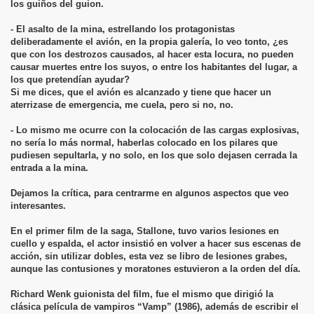
los guiños del guion.
- El asalto de la mina, estrellando los protagonistas
deliberadamente el avión, en la propia galería, lo veo tonto, ¿es
que con los destrozos causados, al hacer esta locura, no pueden
causar muertes entre los suyos, o entre los habitantes del lugar, a
los que pretendían ayudar?
Si me dices, que el avión es alcanzado y tiene que hacer un
aterrizase de emergencia, me cuela, pero si no, no.
- Lo mismo me ocurre con la colocación de las cargas explosivas,
no sería lo más normal, haberlas colocado en los pilares que
pudiesen sepultarla, y no solo, en los que solo dejasen cerrada la
entrada a la mina.
Dejamos la crítica, para centrarme en algunos aspectos que veo
interesantes.
En el primer film de la saga, Stallone, tuvo varios lesiones en
cuello y espalda, el actor insistió en volver a hacer sus escenas de
acción, sin utilizar dobles, esta vez se libro de lesiones grabes,
aunque las contusiones y moratones estuvieron a la orden del día.
Richard Wenk guionista del film, fue el mismo que dirigió la
clásica película de vampiros “Vamp” (1986), además de escribir el