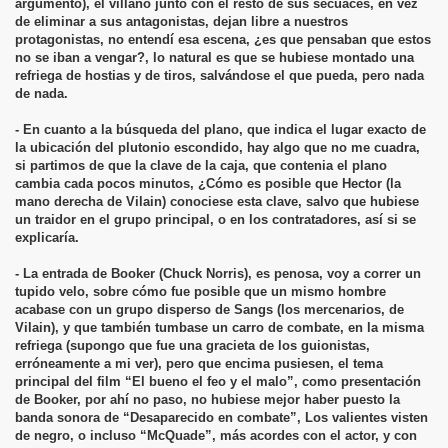
argumento), el villano junto con el resto de sus secuaces, en vez
de eliminar a sus antagonistas, dejan libre a nuestros
protagonistas, no entendí esa escena, ¿es que pensaban que estos
no se iban a vengar?, lo natural es que se hubiese montado una
refriega de hostias y de tiros, salvándose el que pueda, pero nada
de nada.
- En cuanto a la búsqueda del plano, que indica el lugar exacto de
la ubicación del plutonio escondido, hay algo que no me cuadra,
si partimos de que la clave de la caja, que contenia el plano
cambia cada pocos minutos, ¿Cómo es posible que Hector (la
mano derecha de Vilain) conociese esta clave, salvo que hubiese
un traidor en el grupo principal, o en los contratadores, así si se
explicaría.
- La entrada de Booker (Chuck Norris), es penosa, voy a correr un
tupido velo, sobre cómo fue posible que un mismo hombre
acabase con un grupo disperso de Sangs (los mercenarios, de
Vilain), y que también tumbase un carro de combate, en la misma
refriega (supongo que fue una gracieta de los guionistas,
erróneamente a mi ver), pero que encima pusiesen, el tema
principal del film “El bueno el feo y el malo”, como presentación
de Booker, por ahí no paso, no hubiese mejor haber puesto la
banda sonora de “Desaparecido en combate”, Los valientes visten
de negro, o incluso “McQuade”, más acordes con el actor, y con