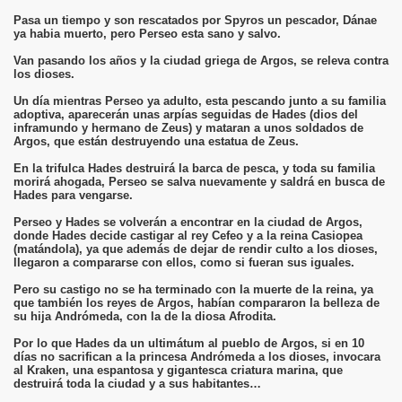
Pasa un tiempo y son rescatados por Spyros un pescador, Dánae
ya habia muerto, pero Perseo esta sano y salvo.
Van pasando los años y la ciudad griega de Argos, se releva contra
los dioses.
Un día mientras Perseo ya adulto, esta pescando junto a su familia
adoptiva, aparecerán unas arpías seguidas de Hades (dios del
inframundo y hermano de Zeus) y mataran a unos soldados de
Argos, que están destruyendo una estatua de Zeus.
En la trifulca Hades destruirá la barca de pesca, y toda su familia
morirá ahogada, Perseo se salva nuevamente y saldrá en busca de
Hades para vengarse.
Perseo y Hades se volverán a encontrar en la ciudad de Argos,
donde Hades decide castigar al rey Cefeo y a la reina Casiopea
(matándola), ya que además de dejar de rendir culto a los dioses,
llegaron a compararse con ellos, como si fueran sus iguales.
Pero su castigo no se ha terminado con la muerte de la reina, ya
que también los reyes de Argos, habían compararon la belleza de
su hija Andrómeda, con la de la diosa Afrodita.
Por lo que Hades da un ultimátum al pueblo de Argos, si en 10
días no sacrifican a la princesa Andrómeda a los dioses, invocara
al Kraken, una espantosa y gigantesca criatura marina, que
destruirá toda la ciudad y a sus habitantes…