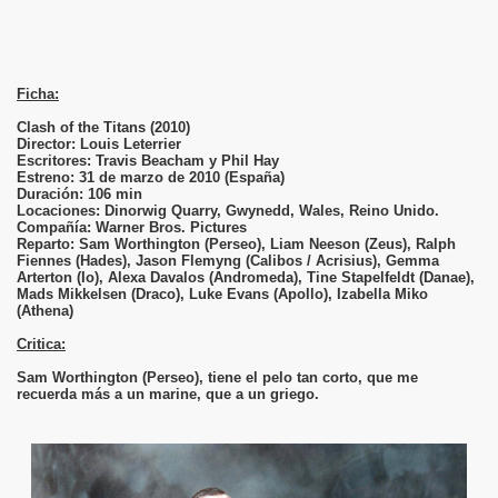
Ficha:
Clash of the Titans (2010)
Director: Louis Leterrier
Escritores: Travis Beacham y Phil Hay
Estreno: 31 de marzo de 2010 (España)
Duración: 106 min
Locaciones: Dinorwig Quarry, Gwynedd, Wales, Reino Unido.
Compañía: Warner Bros. Pictures
Reparto: Sam Worthington (Perseo), Liam Neeson (Zeus), Ralph
Fiennes (Hades), Jason Flemyng (Calibos / Acrisius), Gemma
Arterton (Io), Alexa Davalos (Andromeda), Tine Stapelfeldt (Danae),
Mads Mikkelsen (Draco), Luke Evans (Apollo), Izabella Miko
(Athena)
Critica:
Sam Worthington (Perseo), tiene el pelo tan corto, que me
recuerda más a un marine, que a un griego.