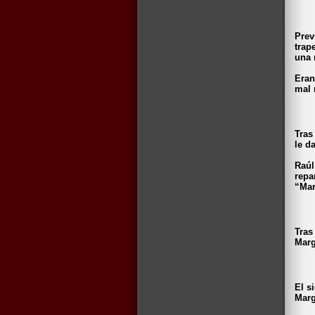
Prev
trap
una 
Eran
mal 
Tras
le d
Raúl
repa
“Mar
Tras
Marg
El s
Marg