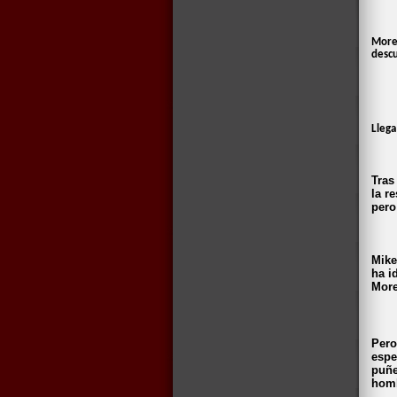
Moren
descu
Llega
Tras
la r
pero
Mike
ha i
More
Pero
espe
puñe
homb