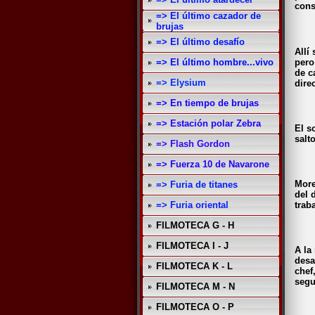
cons
=> El último cazador de
brujas
=> El último desafío
Allí
pero
=> El último hombre...vivo
de c
=> Elysium
dire
=> En tiempo de brujas
=> Estación polar Zebra
El s
salt
=> Flash Gordon
=> Fuerza 10 de Navarone
More
=> Furia de titanes
del 
=> Furia oriental
trab
FILMOTECA G - H
FILMOTECA I - J
A la
desa
FILMOTECA K - L
chef
segu
FILMOTECA M - N
FILMOTECA O - P