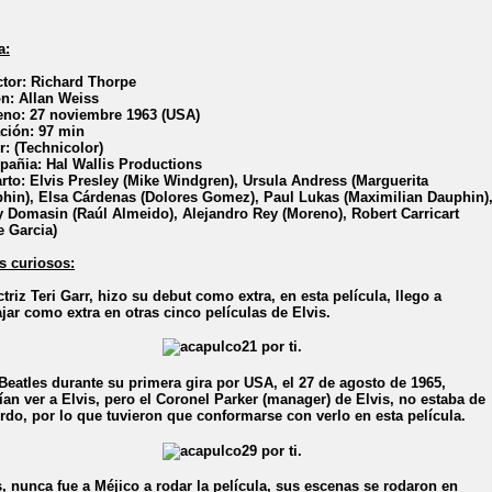
a:
ctor: Richard Thorpe
n: Allan Weiss
eno: 27 noviembre 1963 (USA)
ción: 97 min
r: (Technicolor)
añia: Hal Wallis Productions
rto: Elvis Presley (Mike Windgren), Ursula Andress (Marguerita
hin), Elsa Cárdenas (Dolores Gomez), Paul Lukas (Maximilian Dauphin)
y Domasin (Raúl Almeido), Alejandro Rey (Moreno), Robert Carricart
e Garcia)
s curiosos:
ctriz Teri Garr, hizo su debut como extra, en esta película, llego a
ajar como extra en otras cinco películas de Elvis.
Beatles durante su primera gira por USA, el 27 de agosto de 1965,
ían ver a Elvis, pero el Coronel Parker (manager) de Elvis, no estaba de
rdo, por lo que tuvieron que conformarse con verlo en esta película.
s, nunca fue a Méjico a rodar la película, sus escenas se rodaron en