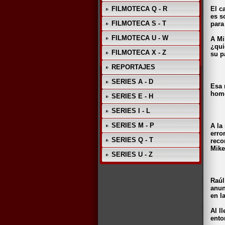
El c
FILMOTECA Q - R
es s
FILMOTECA S - T
para
FILMOTECA U - W
A Mi
¿qui
FILMOTECA X - Z
su p
REPORTAJES
SERIES A - D
Esa 
home
SERIES E - H
SERIES I - L
SERIES M - P
A la
erro
SERIES Q - T
reco
Mike
SERIES U - Z
Raúl
anun
en l
Al l
ento