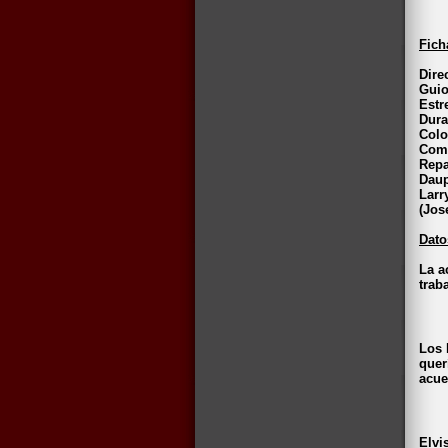
Fich
Dire
Guio
Estr
Dura
Colo
Comp
Repa
Daup
Larr
(Jos
Dato
La a
trab
Los 
quer
acue
Elvi