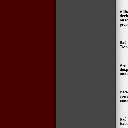
A Do
deci
rela
prep
Raúl
Trop
A el
desp
una 
Pare
conv
cons
Raúl
trab