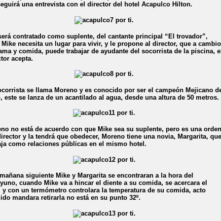
eguirá una entrevista con el director del hotel Acapulco Hilton.
 será contratado como suplente, del cantante principal “El trovador”,
 Mike necesita un lugar para vivir, y le propone al director, que a cambio
ama y comida, puede trabajar de ayudante del socorrista de la piscina, e
ctor acepta.
ocorrista se llama Moreno y es conocido por ser el campeón Mejicano d
o, este se lanza de un acantilado al agua, desde una altura de 50 metros.
no no está de acuerdo con que Mike sea su suplente, pero es una orde
director y la tendrá que obedecer, Moreno tiene una novia, Margarita, qu
aja como relaciones públicas en el mismo hotel.
 mañana siguiente Mike y Margarita se encontraran a la hora del
yuno, cuando Mike va a hincar el diente a su comida, se acercara el
, y con un termómetro controlara la temperatura de su comida, acto
ido mandara retirarla no está en su punto 32º.