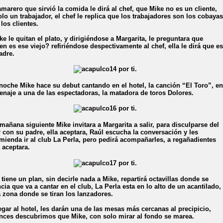
amarero que sirvió la comida le dirá al chef, que Mike no es un cliente,
olo un trabajador, el chef le replica que los trabajadores son los cobayas
 los clientes.
ke le quitan el plato, y dirigiéndose a Margarita, le preguntara que
en es ese viejo? refiriéndose despectivamente al chef, ella le dirá que es
adre.
noche Mike hace su debut cantando en el hotel, la canción “El Toro”, en
naje a una de las espectadoras, la matadora de toros Dolores.
 mañana siguiente Mike invitara a Margarita a salir, para disculparse del
r con su padre, ella aceptara, Raúl escucha la conversación y les
mienda ir al club La Perla, pero pedirá acompañarles, a regañadientes
 aceptara.
 tiene un plan, sin decirle nada a Mike, repartirá octavillas donde se
cia que va a cantar en el club, La Perla esta en lo alto de un acantilado,
a zona donde se tiran los lanzadores.
legar al hotel, les darán una de las mesas más cercanas al precipicio,
nces descubrimos que Mike, con solo mirar al fondo se marea.