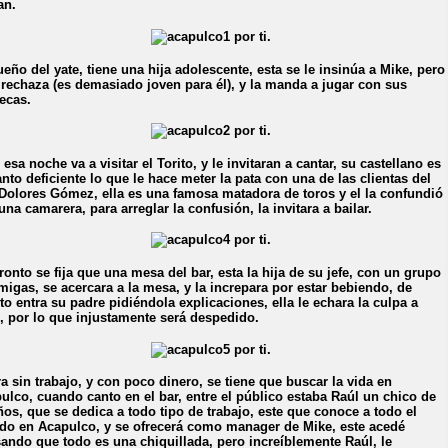
an.
ueño del yate, tiene una hija adolescente, esta se le insinúa a Mike, pero
a rechaza (es demasiado joven para él), y la manda a jugar con sus
ecas.
 esa noche va a visitar el Torito, y le invitaran a cantar, su castellano es
anto deficiente lo que le hace meter la pata con una de las clientas del
 Dolores Gómez, ella es una famosa matadora de toros y el la confundió
una camarera, para arreglar la confusión, la invitara a bailar.
ronto se fija que una mesa del bar, esta la hija de su jefe, con un grupo
migas, se acercara a la mesa, y la increpara por estar bebiendo, de
to entra su padre pidiéndola explicaciones, ella le echara la culpa a
, por lo que injustamente será despedido.
a sin trabajo, y con poco dinero, se tiene que buscar la vida en
ulco, cuando canto en el bar, entre el público estaba Raúl un chico de
ños, que se dedica a todo tipo de trabajo, este que conoce a todo el
o en Acapulco, y se ofrecerá como manager de Mike, este acedé
ando que todo es una chiquillada, pero increíblemente Raúl, le