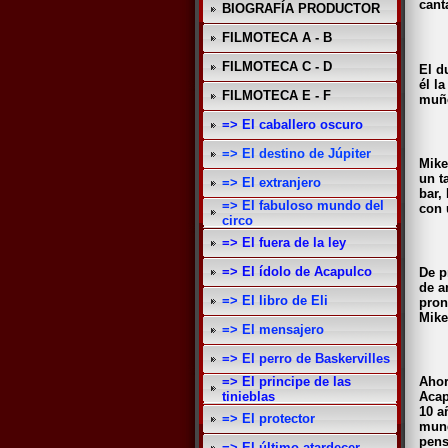
cant
BIOGRAFÍA PRODUCTOR
FILMOTECA A - B
FILMOTECA C - D
El d
él l
FILMOTECA E - F
muñ
=> El caballero oscuro
=> El destino de Júpiter
Mike
un t
=> El extranjero
bar,
=> El fabuloso mundo del
con 
circo
=> El fuera de la ley
=> El ídolo de Acapulco
De p
de a
=> El libro de Eli
pron
Mike
=> El mensajero
=> El perro de Baskervilles
=> El principe de las
Ahor
tinieblas
Acap
10 a
=> El protector
mund
pens
=> El último atardecer