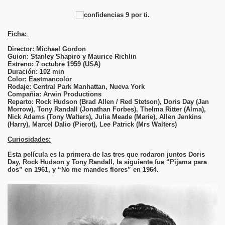
Ficha:
Director: Michael Gordon
Guion: Stanley Shapiro y Maurice Richlin
Estreno: 7 octubre 1959 (USA)
Duración: 102 min
Color: Eastmancolor
Rodaje: Central Park Manhattan, Nueva York
Compañia: Arwin Productions
Reparto: Rock Hudson (Brad Allen / Red Stetson), Doris Day (Jan
Morrow), Tony Randall (Jonathan Forbes), Thelma Ritter (Alma),
Nick Adams (Tony Walters), Julia Meade (Marie), Allen Jenkins
(Harry), Marcel Dalio (Pierot), Lee Patrick (Mrs Walters)
Curiosidades:
Esta película es la primera de las tres que rodaron juntos Doris
Day, Rock Hudson y Tony Randall, la siguiente fue “Pijama para
dos” en 1961, y “No me mandes flores” en 1964.