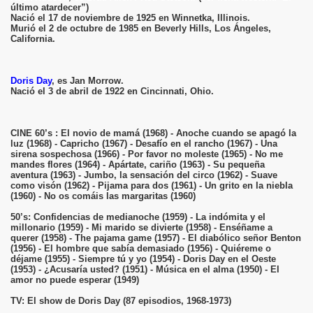
último atardecer”)
Nació el 17 de noviembre de 1925 en Winnetka, Illinois.
Murió el 2 de octubre de 1985 en Beverly Hills, Los Ángeles,
California.
Doris Day
, es Jan Morrow.
Nació el 3 de abril de 1922 en Cincinnati, Ohio.
CINE 60’s : El novio de mamá (1968) - Anoche cuando se apagó la
luz (1968) - Capricho (1967) - Desafío en el rancho (1967) - Una
sirena sospechosa (1966) - Por favor no moleste (1965) - No me
mandes flores (1964) - Apártate, cariño (1963) - Su pequeña
aventura (1963) - Jumbo, la sensación del circo (1962) - Suave
como visón (1962) - Pijama para dos (1961) - Un grito en la niebla
(1960) - No os comáis las margaritas (1960)
50’s: Confidencias de medianoche (1959) - La indómita y el
millonario (1959) - Mi marido se divierte (1958) - Enséñame a
querer (1958) - The pajama game (1957) - El diabólico señor Benton
(1956) - El hombre que sabía demasiado (1956) - Quiéreme o
déjame (1955) - Siempre tú y yo (1954) - Doris Day en el Oeste
(1953) - ¿Acusaría usted? (1951) - Música en el alma (1950) - El
amor no puede esperar (1949)
TV: El show de Doris Day (87 episodios, 1968-1973)