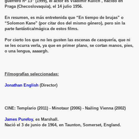
guerrero nº 13” (1999), el actor es Vladimir Kulich , nacido en
Praga (Checoslovaquia), el 14 julio 1956.
En resumen, es más entretenida que “En tiempo de brujas” o
“Solomon Kane” (por citar dos del mismo género), pero sin la
parte fantástica/mágica de estos films.
Por cierto los que no les gusten las escenas de casquería, que ni
se les ocurra verla, ya que en primer plano, se cortan manos, pies,
o una lengua, aaaargh.
Filmografías seleccionadas:
Jonathan English
(Director)
CINE: Templario (2011) - Minotaur (2006) - Nailing Vienna (2002)
James Purefoy
, es Marshall.
Nació el 3 de junio de 1964, en Taunton, Somerset, England.