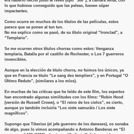
era haberlo hecho justo al revés (tipo “300”), a cámara lenta, con
lo que hubiese conseguido que las peleas, fuesen súper
impactantes.
Como ocurre en muchos de los títulos de las películas, estos
parece que se ponen al tun tun.
No me explico como se pasó, de su título original “Ironclad”, a
“Templario”.
Se me ocurren otros títulos chorras como estos: Venganza
templaria, Batalla por el castillo de Rochester, o Los 7 guerreros
invencibles.
Aunque en la elección de titulo chorra, no fuimos los únicos, ya
que en Francia se titulo “Le sang des templiers”, y en Portugal “O
Último Reduto”, (similares a los míos).
En muchas de las criticas que he leído de este film, los expertos
han encontrado algunas similitudes con los films: “Robin Hood
(versión de Russell Crowe), o “El reino de los cielos”, es cierto,
aunque yo también incluiría “Los siete samuráis / Los siete
magníficos”.
Supongo que Tiberius (el jefe guerrero de los daneses), os sonaba
de algo, pues lo vimos acompañando a Antonio Banderas en “El