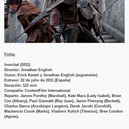
Ficha:
Ironclad (2011)
Director: Jonathan English
Guion: Erick Kastel y Jonathan English (argumento)
Estreno: 22 de julio de 2011 (España)
Duración: 121 min
Compañía: ContentFilm International
Reparto: James Purefoy (Marshall), Kate Mara (Lady Isabel), Brian
Cox (Albany), Paul Giamatti (Rey Juan), Jason Flemyng (Beckett),
Charles Dance (Arzobispo Langton), Derek Jacobi (Cornhill),
Mackenzie Crook (Marks), Vladimir Kulich (Tiberius), Bree Condon
spertar de la Fuerza
(Agnes).
ltimos Jedi