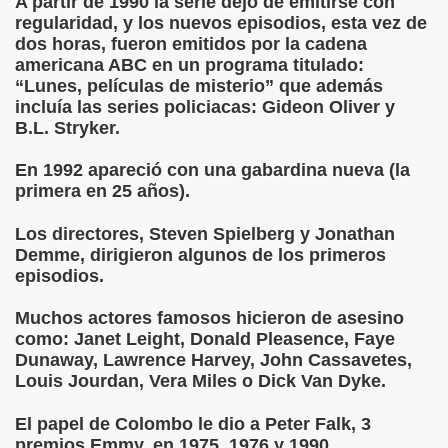
A partir de 1990 la serie dejó de emitirse con
regularidad, y los nuevos episodios, esta vez de
dos horas, fueron emitidos por la cadena
americana ABC en un programa titulado:
“Lunes, películas de misterio” que además
incluía las series policiacas: Gideon Oliver y
B.L. Stryker.
En 1992 apareció con una gabardina nueva (la
primera en 25 años).
Los directores, Steven Spielberg y Jonathan
Demme, dirigieron algunos de los primeros
episodios.
Muchos actores famosos hicieron de asesino
como: Janet Leight, Donald Pleasence, Faye
Dunaway, Lawrence Harvey, John Cassavetes,
Louis Jourdan, Vera Miles o Dick Van Dyke.
El papel de Colombo le dio a Peter Falk, 3
premios Emmy, en 1975, 1976 y 1990.